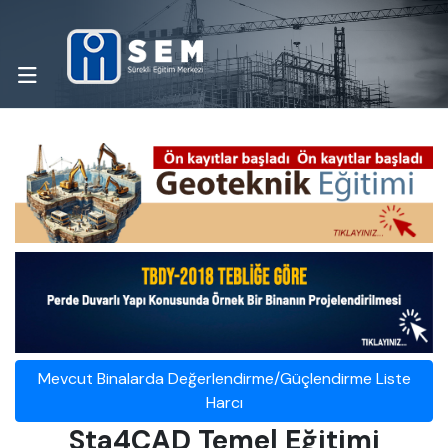
Mevcut Binalarda Değerlendirme/Güçlendirme Liste
Harcı
Sta4CAD Temel Eğitimi