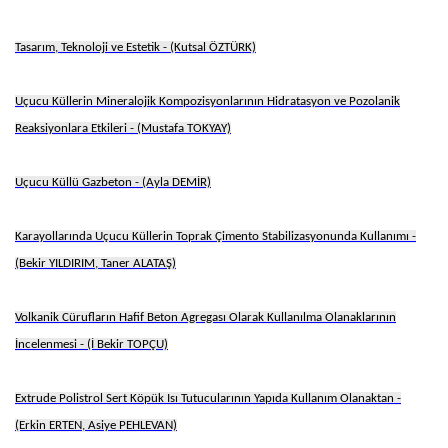
Tasarım, Teknoloji ve Estetik - (Kutsal ÖZTÜRK)
Uçucu Küllerin Mineralojik Kompozisyonlarının Hidratasyon ve Pozolanik
Reaksiyonlara Etkileri - (Mustafa TOKYAY)
Uçucu Küllü Gazbeton - (Ayla DEMİR)
Karayollarında Uçucu Küllerin Toprak Çimento Stabilizasyonunda Kullanımı -
(Bekir YILDIRIM, Taner ALATAŞ)
Volkanik Cürufların Hafif Beton Agregası Olarak Kullanılma Olanaklarının
İncelenmesi - (İ Bekir TOPÇU)
Extrude Polistrol Sert Köpük Isı Tutucularının Yapıda Kullanım Olanaktan -
(Erkin ERTEN, Asiye PEHLEVAN)