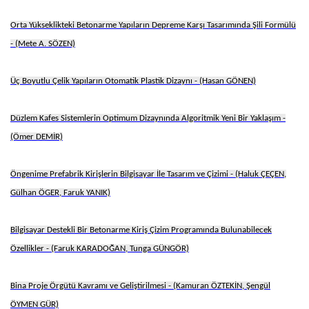
Orta Yükseklikteki Betonarme Yapıların Depreme Karşı Tasarımında Şili Formülü
- (Mete A. SÖZEN)
Üç Boyutlu Çelik Yapıların Otomatik Plastik Dizaynı - (Hasan GÖNEN)
Düzlem Kafes Sistemlerin Optimum Dizaynında Algoritmik Yeni Bir Yaklaşım -
(Ömer DEMİR)
Öngenime Prefabrik Kirişlerin Bilgisayar İle Tasarım ve Çizimi - (Haluk ÇEÇEN,
Gülhan ÖGER, Faruk YANIK)
Bilgisayar Destekli Bir Betonarme Kiriş Çizim Programında Bulunabilecek
Özellikler - (Faruk KARADOĞAN, Tunga GÜNGÖR)
Bina Proje Örgütü Kavramı ve Geliştirilmesi - (Kamuran ÖZTEKİN, Şengül
ÖYMEN GÜR)