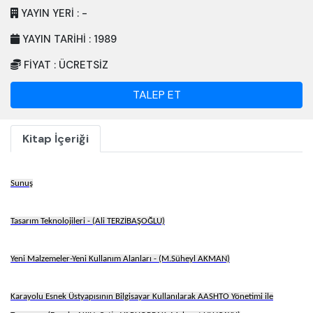
YAYIN YERI : -
YAYIN TARIHI : 1989
FİYAT : ÜCRETSIZ
TALEP ET
Kitap İçeriği
Sunuş
Tasarım Teknolojileri - (Ali TERZİBAŞOĞLU)
Yeni Malzemeler-Yeni Kullanım Alanları - (M.Süheyl AKMAN)
Karayolu Esnek Üstyapısının Bilgisayar Kullanılarak AASHTO Yönetimi ile