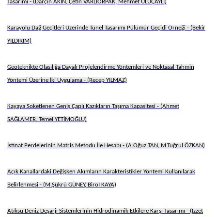
Tasarımı - (Darçin AKIN, Çetin VARLIORPAK, Mehmet ULUÇAYLI)
Karayolu Dağ Geçitleri Üzerinde Tünel Tasarımı Pülümür Geçidi Örneği - (Bekir
YILDIRIM)
Geoteknikte Olasılığa Dayalı Projelendirme Yöntemleri ve Noktasal Tahmin
Yöntemi Üzerine İki Uygulama - (Recep YILMAZ)
Kayaya Soketlenen Geniş Çaplı Kazıkların Taşıma Kapasitesi - (Ahmet
SAĞLAMER, Temel YETİMOĞLU)
İstinat Perdelerinin Matris Metodu İle Hesabı - (A.Oğuz TAN, M.Tuğrul ÖZKAN)
Açık Kanallardaki Değişken Akımların Karakteristikler Yöntemi Kullanılarak
Belirlenmesi - (M.Şükrü GÜNEY, BiroI KAYA)
Atıksu Deniz Deşarjı Sistemlerinin Hidrodinamik Etkilere Karşı Tasarımı - (İzzet