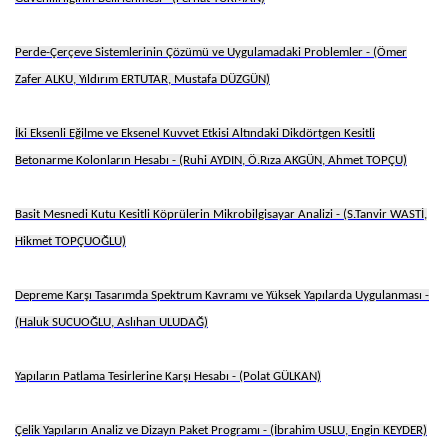
Perde-Çerçeve Sistemlerinin Çözümü ve Uygulamadaki Problemler - (Ömer
Zafer ALKU, Yıldırım ERTUTAR, Mustafa DÜZGÜN)
İki Eksenli Eğilme ve Eksenel Kuvvet Etkisi Altındaki Dikdörtgen Kesitli
Betonarme Kolonların Hesabı - (Ruhi AYDIN, Ö.Rıza AKGÜN, Ahmet TOPÇU)
Basit Mesnedi Kutu Kesitli Köprülerin Mikrobilgisayar Analizi - (S.Tanvir WASTİ,
Hikmet TOPÇUOĞLU)
Depreme Karşı Tasarımda Spektrum Kavramı ve Yüksek Yapılarda Uygulanması -
(Haluk SUCUOĞLU, Aslıhan ULUDAĞ)
Yapıların Patlama Tesirlerine Karşı Hesabı - (Polat GÜLKAN)
Çelik Yapıların Analiz ve Dizayn Paket Programı - (İbrahim USLU, Engin KEYDER)