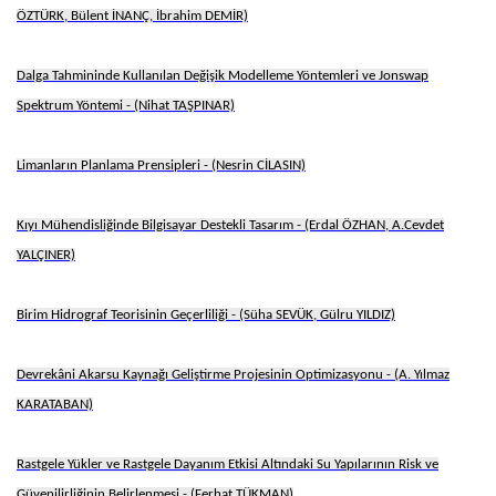
ÖZTÜRK, Bülent İNANÇ, İbrahim DEMİR)
Dalga Tahmininde Kullanılan Değişik Modelleme Yöntemleri ve Jonswap
Spektrum Yöntemi - (Nihat TAŞPINAR)
Limanların Planlama Prensipleri - (Nesrin CİLASIN)
Kıyı Mühendisliğinde Bilgisayar Destekli Tasarım - (Erdal ÖZHAN, A.Cevdet
YALÇINER)
Birim Hidrograf Teorisinin Geçerliliği - (Süha SEVÜK, Gülru YILDIZ)
Devrekâni Akarsu Kaynağı Geliştirme Projesinin Optimizasyonu - (A. Yılmaz
KARATABAN)
Rastgele Yükler ve Rastgele Dayanım Etkisi Altındaki Su Yapılarının Risk ve
Güvenilirliğinin Belirlenmesi - (Ferhat TÜKMAN)